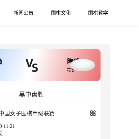
新闻公告
围棋文化
围棋教学
涵
陶然
提9子
黑中盘胜
中国女子围棋甲级联赛
11-21
庆