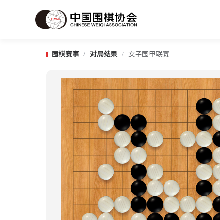
围棋赛事
/
对局结果
/
女子围甲联赛