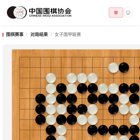
围棋赛事
/
对局结果
/
女子围甲联赛