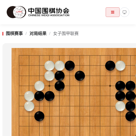
围棋赛事
/
对局结果
/
女子围甲联赛