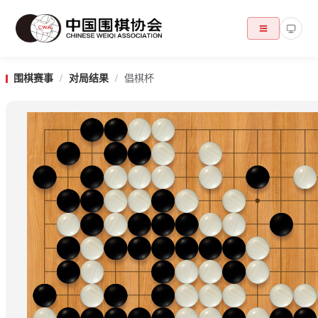
围棋赛事
/
对局结果
/
倡棋杯