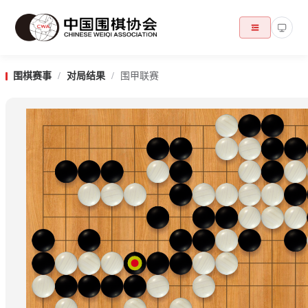
围棋赛事
/
对局结果
/
围甲联赛