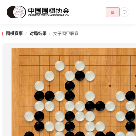
围棋赛事
/
对局结果
/
女子围甲联赛