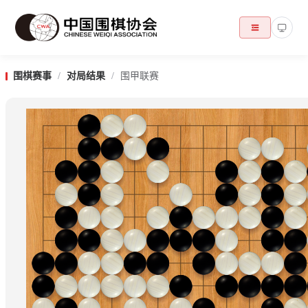
围棋赛事
/
对局结果
/
围甲联赛