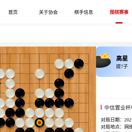
首页
关于协会
棋手信息
围棋赛事
高星
提7子
中信置业杯
对局日期：2021-
对局地点：网