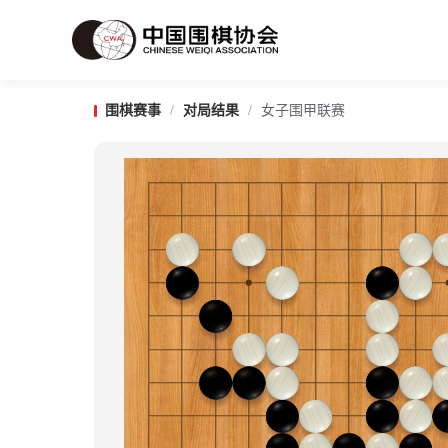
围棋赛事
/
对局结果
/
女子围甲联赛