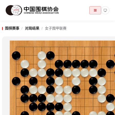
围棋赛事
/
对局结果
/
女子围甲联赛