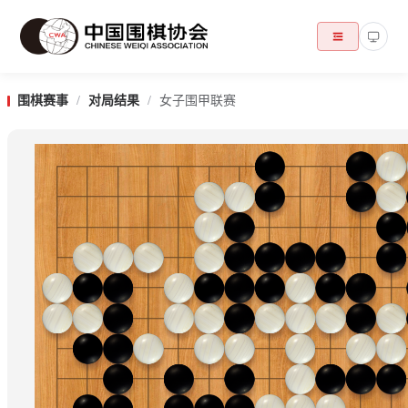
围棋赛事
/
对局结果
/
女子围甲联赛