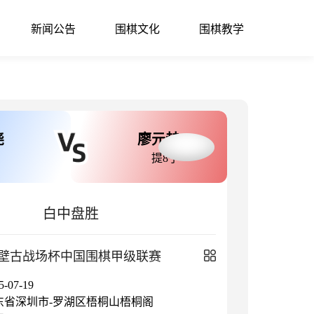
新闻公告
围棋文化
围棋教学
尧
廖元赫
提8子
白中盘胜
国赤壁古战场杯中国围棋甲级联赛
07-19
东省深圳市-罗湖区梧桐山梧桐阁