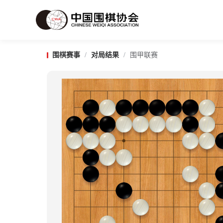
围棋赛事
/
对局结果
/
围甲联赛