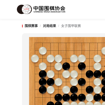
围棋赛事
/
对局结果
/
女子围甲联赛