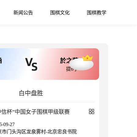
新闻公告
围棋文化
围棋教学
涵
於之莹
提6子
白中盘胜
中信杯”中国女子围棋甲级联赛
09-27
京市门头沟区龙泉雾村-北京忠良书院