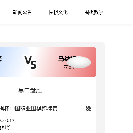
新闻公告
围棋文化
围棋教学
海
马纳特
提5子
黑中盘胜
棋杯中国职业围棋锦标赛
03-17
国棋院