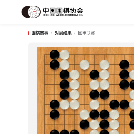
围棋赛事
/
对局结果
/
围甲联赛