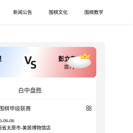
新闻公告
围棋文化
围棋教学
星
彭立尧
提1子
白中盘胜
国围棋甲级联赛
06-06
西省太原市-美居博物馆店