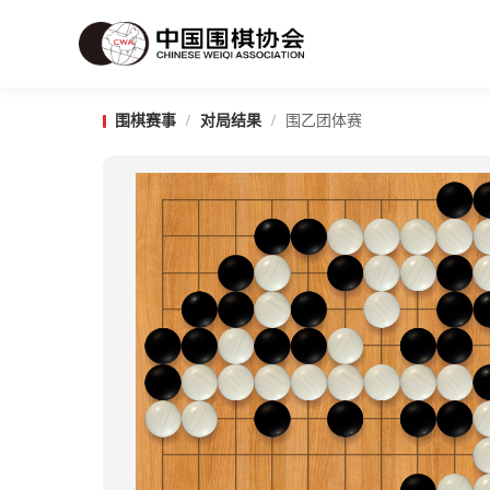
围棋赛事
/
对局结果
/
围乙团体赛