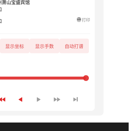
州萧山宝盛宾馆
知
打印
知
显示坐标
显示手数
自动打谱