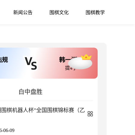
新闻公告
围棋文化
围棋教学
佑规
韩一洲
提4子
白中盘胜
小明围棋机器人杯”全国围棋锦标赛（乙
06-09