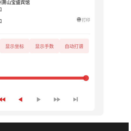
州萧山宝盛宾馆
知
打印
知
显示坐标
显示手数
自动打谱