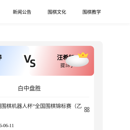
新闻公告
围棋文化
围棋教学
烨
汪希如
提18子
白中盘胜
小明围棋机器人杯”全国围棋锦标赛（乙
06-11