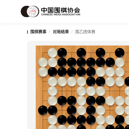
围棋赛事
/
对局结果
/
围乙团体赛